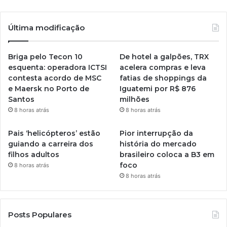
Última modificação
Briga pelo Tecon 10
De hotel a galpões, TRX
esquenta: operadora ICTSI
acelera compras e leva
contesta acordo de MSC
fatias de shoppings da
e Maersk no Porto de
Iguatemi por R$ 876
Santos
milhões
8 horas atrás
8 horas atrás
Pais ‘helicópteros’ estão
Pior interrupção da
guiando a carreira dos
história do mercado
filhos adultos
brasileiro coloca a B3 em
foco
8 horas atrás
8 horas atrás
Posts Populares