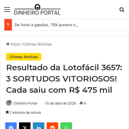
Menu
Pr
De hotel a galpões, TRX acelera compras e leva fatias de shoppings da Iguatemi por R$ 876 milhões
Início
/
Últimas Notícias
Últimas Notícias
Resultado da Lotofácil 3657:
3 SORTUDOS VITORIOSOS!
Cada saiu com R$ 475 mil
Dinheiro Portal
10 de abril de 2026
4
2 minutos de leitura
Facebook
X
Linkedin
Reddit
WhatsApp