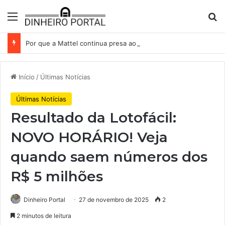
Menu
Pr
Por que a Mattel continua presa ao corredor de brinquedos
Início
/
Últimas Notícias
Últimas Notícias
Resultado da Lotofácil:
NOVO HORÁRIO! Veja
quando saem números dos
R$ 5 milhões
Dinheiro Portal
27 de novembro de 2025
2
2 minutos de leitura