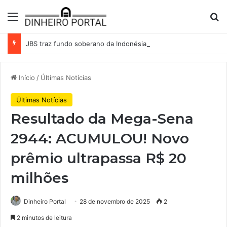
Menu
Pr
JBS traz fundo soberano da Indonésia como sócio em operação de US$ 2,5 bilhões
Início
/
Últimas Notícias
Últimas Notícias
Resultado da Mega-Sena
2944: ACUMULOU! Novo
prêmio ultrapassa R$ 20
milhões
Dinheiro Portal
28 de novembro de 2025
2
2 minutos de leitura