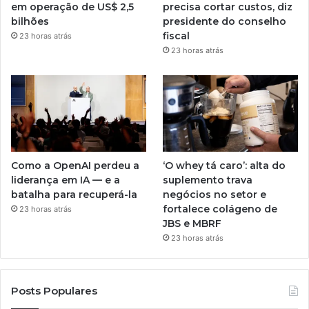
em operação de US$ 2,5
precisa cortar custos, diz
bilhões
presidente do conselho
fiscal
23 horas atrás
23 horas atrás
Como a OpenAI perdeu a
‘O whey tá caro’: alta do
liderança em IA — e a
suplemento trava
batalha para recuperá-la
negócios no setor e
fortalece colágeno de
23 horas atrás
JBS e MBRF
23 horas atrás
Posts Populares