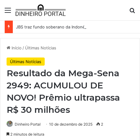
Menu
Pr
JBS traz fundo soberano da Indonésia como sócio em operação de US$ 2,5 bilhões
Início
/
Últimas Notícias
Últimas Notícias
Resultado da Mega-Sena
2949: ACUMULOU DE
NOVO! Prêmio ultrapassa
R$ 30 milhões
Dinheiro Portal
10 de dezembro de 2025
2
2 minutos de leitura