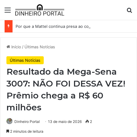
Menu
Pr
Por que a Mattel continua presa ao corredor de brinquedos
Início
/
Últimas Notícias
Últimas Notícias
Resultado da Mega-Sena
3007: NÃO FOI DESSA VEZ!
Prêmio chega a R$ 60
milhões
Dinheiro Portal
13 de maio de 2026
2
2 minutos de leitura