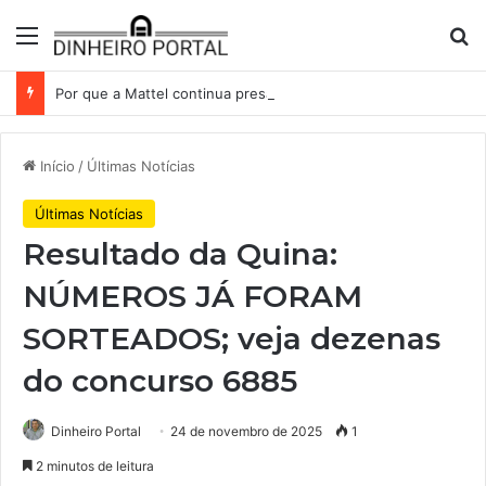
Menu
Pr
Por que a Mattel continua presa ao corredor de brinquedos
Início
/
Últimas Notícias
Últimas Notícias
Resultado da Quina:
NÚMEROS JÁ FORAM
SORTEADOS; veja dezenas
do concurso 6885
Dinheiro Portal
24 de novembro de 2025
1
2 minutos de leitura