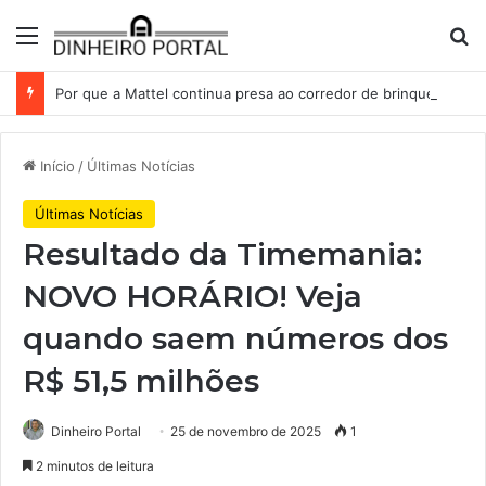
Menu
Pr
Por que a Mattel continua presa ao corredor de brinquedos
Início
/
Últimas Notícias
Últimas Notícias
Resultado da Timemania:
NOVO HORÁRIO! Veja
quando saem números dos
R$ 51,5 milhões
Dinheiro Portal
25 de novembro de 2025
1
2 minutos de leitura