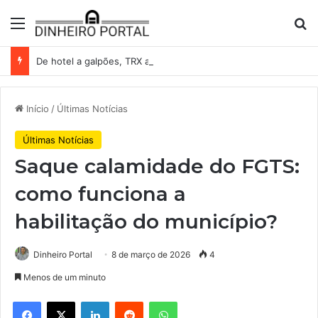
Menu
Pr
De hotel a galpões, TRX acelera compras e leva fatias de shoppings da Iguatemi por R$ 876 milhões
Início
/
Últimas Notícias
Últimas Notícias
Saque calamidade do FGTS:
como funciona a
habilitação do município?
Dinheiro Portal
8 de março de 2026
4
Menos de um minuto
Facebook
X
Linkedin
Reddit
WhatsApp