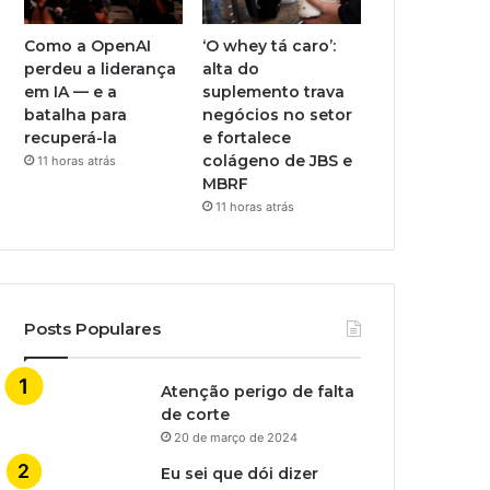
Como a OpenAI
‘O whey tá caro’:
perdeu a liderança
alta do
em IA — e a
suplemento trava
batalha para
negócios no setor
recuperá-la
e fortalece
colágeno de JBS e
11 horas atrás
MBRF
11 horas atrás
Posts Populares
Atenção perigo de falta
de corte
20 de março de 2024
Eu sei que dói dizer