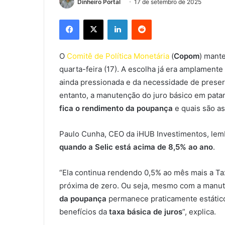
Dinheiro Portal
17 de setembro de 2025
Facebook
X
Linkedin
Reddit
O
Comitê de Política Monetária
(
Copom
) mant
quarta-feira (17). A escolha já era amplament
ainda pressionada e da necessidade de preserv
entanto, a manutenção do juro básico em pata
fica o rendimento da poupança
e quais são as
Paulo Cunha, CEO da iHUB Investimentos, lem
quando a Selic está acima de 8,5% ao ano
.
“Ela continua rendendo 0,5% ao mês mais a Tax
próxima de zero. Ou seja, mesmo com a manut
da poupança
permanece praticamente estático
benefícios da
taxa básica de juros
”, explica.