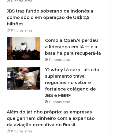
11 horas atrás
JBS traz fundo soberano da Indonésia
como sócio em operação de US$ 2,5
bilhões
11 horas atrás
Como a OpenAI perdeu
a liderança em IA — e a
batalha para recuperá-la
11 horas atrás
‘O whey tá caro’: alta do
suplemento trava
negócios no setor e
fortalece colágeno de
JBS e MBRF
11 horas atrás
Além do jatinho próprio: as empresas
que ganham dinheiro com a expansão
da aviação executiva no Brasil
11 horas atrás