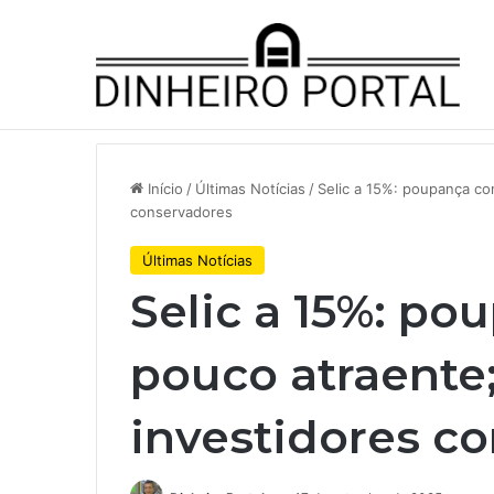
Notícias de Última Hora
JBS traz fundo soberano da In
Início
/
Últimas Notícias
/
Selic a 15%: poupança co
conservadores
Últimas Notícias
Selic a 15%: po
pouco atraente;
investidores c