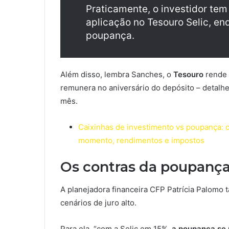
Praticamente, o investidor tem
aplicação no Tesouro Selic, enq
poupança.
Além disso, lembra Sanches, o
Tesouro
rende 
remunera no aniversário do depósito – detalh
mês.
Caixinhas de investimento vs poupança: o
momento, rendimentos e impostos
Os contras da poupanç
A planejadora financeira CFP Patrícia Palomo
cenários de juro alto.
Para ela, “com a Selic em 15%,
a poupança se