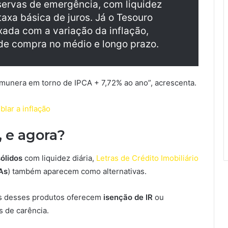
eservas de emergência, com liquidez
taxa básica de juros. Já o Tesouro
ada com a variação da inflação,
de compra no médio e longo prazo.
emunera em torno de IPCA + 7,72% ao ano”, acrescenta.
blar a inflação
 e agora?
ólidos
com liquidez diária,
Letras de Crédito Imobiliário
As
) também aparecem como alternativas.
ns desses produtos oferecem
isenção de IR
ou
s de carência.