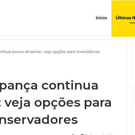
Início
Últimas N
donésia como sócio em operação de US$ 2,5 bilhões
ntinua pouco atraente; veja opções para investidores
upança continua
 veja opções para
onservadores