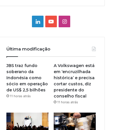
Linkedin
YouTube
Instagram
Última modificação
JBS traz fundo
A Volkswagen está
soberano da
em ‘encruzilhada
Indonésia como
histórica’ e precisa
sócio em operação
cortar custos, diz
de US$ 2,5 bilhões
presidente do
conselho fiscal
11 horas atrás
11 horas atrás