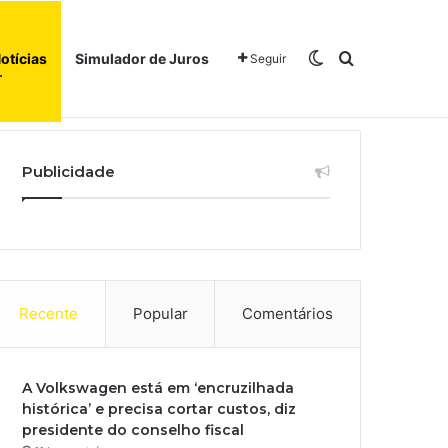
Switch skin
Procurar po
otícias
Simulador de Juros
Seguir
Início
Sobre
Publicidade
Recente
Popular
Comentários
A Volkswagen está em ‘encruzilhada
histórica’ e precisa cortar custos, diz
presidente do conselho fiscal