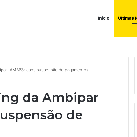
Início
Últimas 
a ao corredor de brinquedos
mbipar (AMBP3) após suspensão de pagamentos
ting da Ambipar
suspensão de