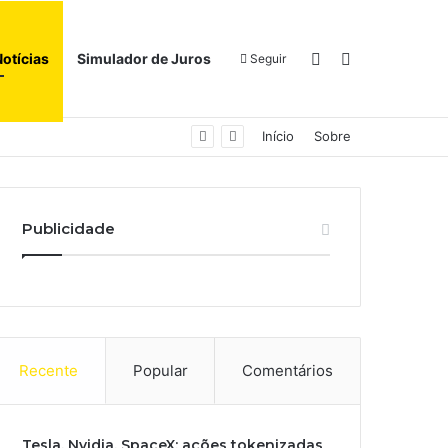
Switch skin
Procurar por
Notícias
Simulador de Juros
Seguir
Início
Sobre
Publicidade
Recente
Popular
Comentários
Tesla, Nvidia, SpaceX: ações tokenizadas