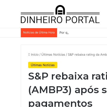
Notícias de Última Hora
Por que a Mattel continua pres
Início
/
Últimas Notícias
/
S&P rebaixa rating da A
Últimas Notícias
S&P rebaixa ra
(AMBP3) após 
pagamentos