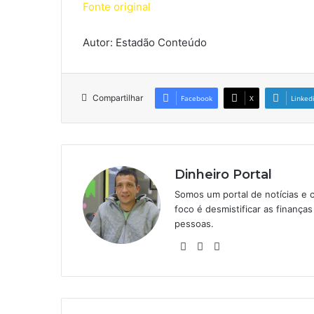
Fonte original
Autor: Estadão Conteúdo
Compartilhar
Facebook
X
Linked
Dinheiro Portal
Somos um portal de notícias e 
foco é desmistificar as finanç
pessoas.
Website
Linkedin
Instagram