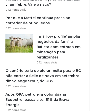
viram febre. Vale o risco?
12 horas atrás
Por que a Mattel continua presa ao
corredor de brinquedos
12 horas atrás
Irmã ‘low profile’ amplia
negócios da família
Batista com entrada em
mineração para
fertilizantes
12 horas atrás
O cenário teria de piorar muito para o BC
não cortar a Selic de novo em setembro,
diz Solange Srour, do UBS
12 horas atrás
Após OPA, petroleira colombiana
Ecopetrol passa a ter 51% da Brava
Energia
12 horas atrás