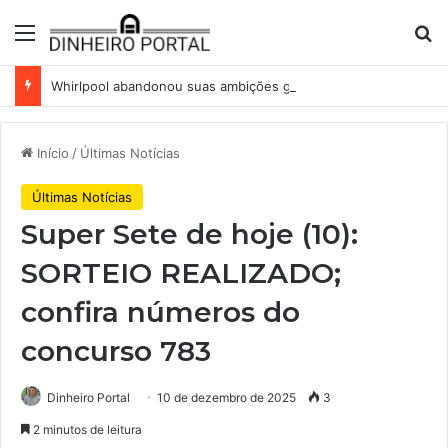
Menu
Pr
Whirlpool abandonou suas ambições globais. Agora enfrenta um mundo de dificuldades
Início
/
Últimas Notícias
Últimas Notícias
Super Sete de hoje (10):
SORTEIO REALIZADO;
confira números do
concurso 783
Dinheiro Portal
10 de dezembro de 2025
3
2 minutos de leitura