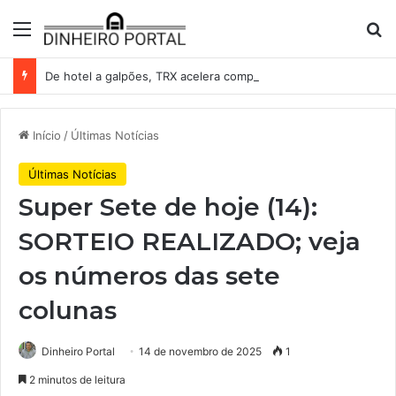
Menu
Pr
De hotel a galpões, TRX acelera compras e leva fatias de shoppings da Iguatemi por R$ 876 milhões
Início
/
Últimas Notícias
Últimas Notícias
Super Sete de hoje (14):
SORTEIO REALIZADO; veja
os números das sete
colunas
Dinheiro Portal
14 de novembro de 2025
1
2 minutos de leitura