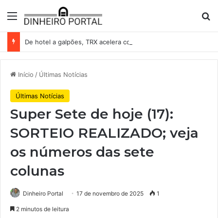
Menu
Pr
De hotel a galpões, TRX acelera compras e leva fatias de shoppings da Iguatemi por R$ 876 milhões
Início
/
Últimas Notícias
Últimas Notícias
Super Sete de hoje (17):
SORTEIO REALIZADO; veja
os números das sete
colunas
Dinheiro Portal
17 de novembro de 2025
1
2 minutos de leitura