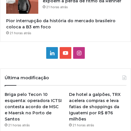
expõem a perda de ritmo da Renner
21 horas atrás
Pior interrupção da história do mercado brasileiro
coloca a B3 em foco
21 horas atrás
Linkedin
YouTube
Instagram
Última modificação
Briga pelo Tecon 10
De hotel a galpões, TRX
esquenta: operadora ICTSI
acelera compras e leva
contesta acordo de MSC
fatias de shoppings da
e Maersk no Porto de
Iguatemi por R$ 876
Santos
milhões
21 horas atrás
21 horas atrás