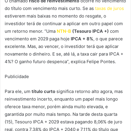
O chamado
risco de reinvestimento
ocorre no vencimento
do título com vencimento mais curto. Se as
taxas de juros
estiverem mais baixas no momento do resgate, o
investidor terá de continuar a aplicar em outro papel com
um retorno menor. “Uma
NTN-B
(Tesouro IPCA +)
com
vencimento em 2029 paga hoje
IPCA + 8%
, o que parece
excelente. Mas, ao vencer, o investidor terá que aplicar
novamente o dinheiro. E se, até lá, a taxa cair para IPCA +
4%? O ganho futuro despenca”, explica Felipe Pontes.
Publicidade
Para ele, um
título curto
significa retorno alto agora, mas
reinvestimento incerto, enquanto um papel mais longo
oferece taxa menor, porém ainda muito elevada, e
garantida por muito mais tempo. Na tarde desta quarta
(15), Tesouro IPCA + 2029 estava pagando 8,06% de juro
real, contra 7,38% do IPCA + 2040 e 7,11% do título que