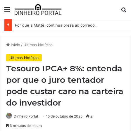
Menu
Pr
Por que a Mattel continua presa ao corredor de brinquedos
Início
/
Últimas Notícias
Últimas Notícias
Tesouro IPCA+ 8%: entenda
por que o juro tentador
pode custar caro na carteira
do investidor
Dinheiro Portal
15 de outubro de 2025
2
3 minutos de leitura