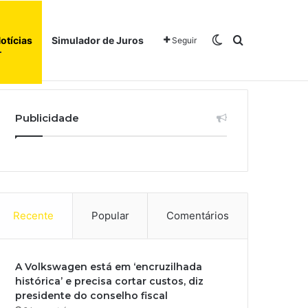
Switch skin
Procurar po
otícias
Simulador de Juros
Seguir
l
Início
Sobre
Publicidade
Recente
Popular
Comentários
A Volkswagen está em ‘encruzilhada
histórica’ e precisa cortar custos, diz
presidente do conselho fiscal