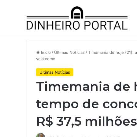
Notícias de Última Hora
A Volkswagen está em ‘encruzilh
Início
/
Últimas Notícias
/
Timemania de hoje (21): 
veja como
Últimas Notícias
Timemania de ho
tempo de conco
R$ 37,5 milhões