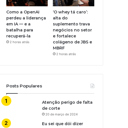
Como a OpenAI
‘O whey tá caro’:
perdeu a liderança
alta do
em IA — e a
suplemento trava
batalha para
negócios no setor
recuperá-la
e fortalece
colágeno de JBS e
2 horas atrás
MBRF
2 horas atrás
Posts Populares
Atenção perigo de falta
de corte
20 de março de 2024
Eu sei que dói dizer