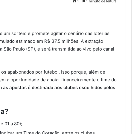
1
1 minuto de leitura
s um sorteio e promete agitar o cenário das loterias
mulado estimado em R$ 37,5 milhões. A extração
m São Paulo (SP), e será transmitida ao vivo pelo canal
.
a os apaixonados por futebol. Isso porque, além de
tem a oportunidade de apoiar financeiramente o time do
 as apostas é destinado aos clubes escolhidos pelos
ia?
e 01 a 80);
indicar um Time do Coração, entre os clubes