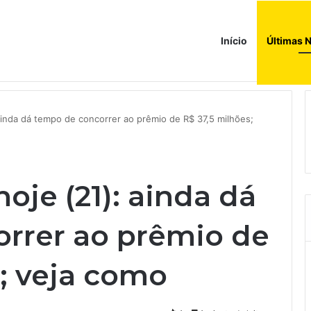
Início
Últimas N
ada histórica’ e precisa cortar custos, diz presidente do conselho fisca
ainda dá tempo de concorrer ao prêmio de R$ 37,5 milhões;
je (21): ainda dá
rrer ao prêmio de
; veja como