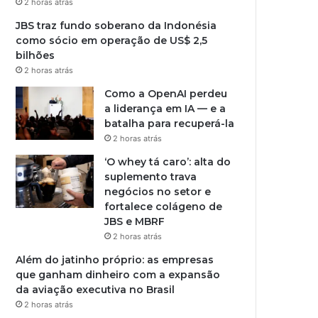
2 horas atrás
JBS traz fundo soberano da Indonésia
como sócio em operação de US$ 2,5
bilhões
2 horas atrás
Como a OpenAI perdeu
a liderança em IA — e a
batalha para recuperá-la
2 horas atrás
‘O whey tá caro’: alta do
suplemento trava
negócios no setor e
fortalece colágeno de
JBS e MBRF
2 horas atrás
Além do jatinho próprio: as empresas
que ganham dinheiro com a expansão
da aviação executiva no Brasil
2 horas atrás