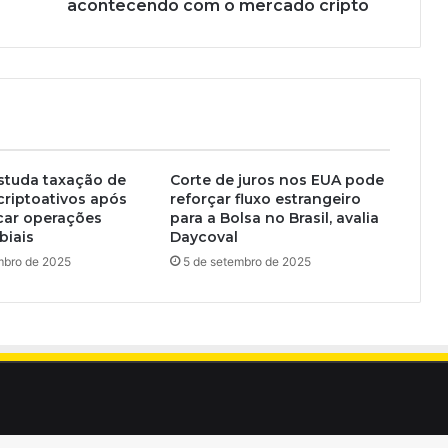
acontecendo com o mercado cripto
studa taxação de
Corte de juros nos EUA pode
criptoativos após
reforçar fluxo estrangeiro
icar operações
para a Bolsa no Brasil, avalia
iais
Daycoval
mbro de 2025
5 de setembro de 2025