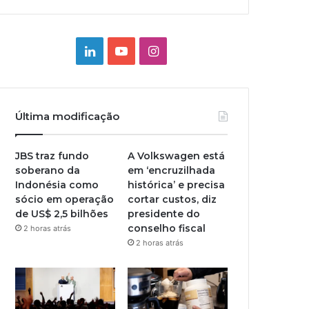
Linkedin
YouTube
Instagram
Última modificação
JBS traz fundo
A Volkswagen está
soberano da
em ‘encruzilhada
Indonésia como
histórica’ e precisa
sócio em operação
cortar custos, diz
de US$ 2,5 bilhões
presidente do
conselho fiscal
2 horas atrás
2 horas atrás