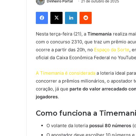
Dinheiro Portal
21 de outubro de 2025
Facebook
X
Linkedin
Reddit
Nesta terça-feira (21), a
Timemania
realiza mai
com o concurso 2310, que traz um prêmio acu
ocorre a partir das 20h, no
Espaço da Sorte
, e
oficial da Caixa Econômica Federal no YouTube
A Timemania é considerada
a loteria ideal par
concorrer a prêmios milionários, o apostador 
coração, já que
parte do valor arrecadado com
jogadores
.
Como funciona a Timeman
O volante da loteria
possui 80 números
(d
O apostador deve escolher 10 números e 