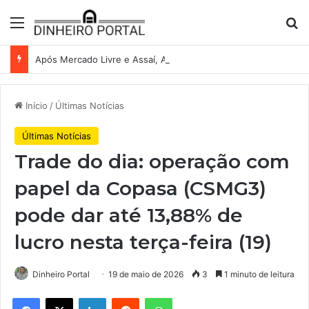
Menu
Pr
Após Mercado Livre e Assaí, Anvisa abre caminho para venda de medicamentos pela Shopee
Início
/
Últimas Notícias
Últimas Notícias
Trade do dia: operação com
papel da Copasa (CSMG3)
pode dar até 13,88% de
lucro nesta terça-feira (19)
Dinheiro Portal
19 de maio de 2026
3
1 minuto de leitura
Facebook
X
Linkedin
Reddit
WhatsApp