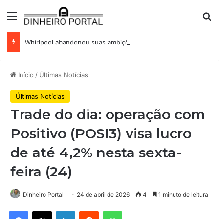
Menu
Pr
Whirlpool abandonou suas ambições globais. Agora enfrenta um mundo de dificuldades
Início
/
Últimas Notícias
Últimas Notícias
Trade do dia: operação com
Positivo (POSI3) visa lucro
de até 4,2% nesta sexta-
feira (24)
Dinheiro Portal
24 de abril de 2026
4
1 minuto de leitura
Facebook
X
Linkedin
Reddit
WhatsApp