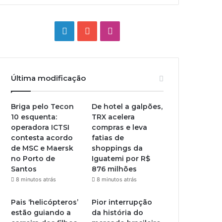
Linkedin
YouTube
Instagram
Última modificação
Briga pelo Tecon
De hotel a galpões,
10 esquenta:
TRX acelera
operadora ICTSI
compras e leva
contesta acordo
fatias de
de MSC e Maersk
shoppings da
no Porto de
Iguatemi por R$
Santos
876 milhões
8 minutos atrás
8 minutos atrás
Pais ‘helicópteros’
Pior interrupção
estão guiando a
da história do