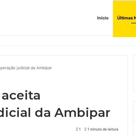
Início
Últimas 
a compras e leva fatias de shoppings da Iguatemi por R$ 876 milhões
uperação judicial da Ambipar
 aceita
dicial da Ambipar
1
1 minuto de leitura