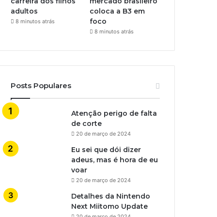
carreira dos filhos
mercado brasileiro
adultos
coloca a B3 em
foco
8 minutos atrás
8 minutos atrás
Posts Populares
Atenção perigo de falta
de corte
20 de março de 2024
Eu sei que dói dizer
adeus, mas é hora de eu
voar
20 de março de 2024
Detalhes da Nintendo
Next Miitomo Update
20 de março de 2024