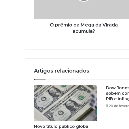
O prêmio da Mega da Virada
acumula?
Artigos relacionados
Dow Jones 
sobem com
PIB e infl
20 de fevere
Novo título público global