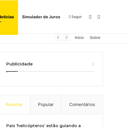
Switch skin
Procurar por
Notícias
Simulador de Juros
Seguir
Início
Sobre
Publicidade
Recente
Popular
Comentários
Pais ‘helicópteros’ estão guiando a