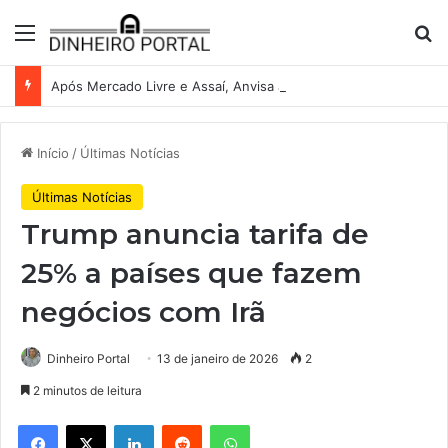
Menu
Pr
Após Mercado Livre e Assaí, Anvisa abre caminho para venda de medicamentos pela Shopee
Início
/
Últimas Notícias
Últimas Notícias
Trump anuncia tarifa de
25% a países que fazem
negócios com Irã
Dinheiro Portal
13 de janeiro de 2026
2
2 minutos de leitura
Facebook
X
Linkedin
Reddit
WhatsApp