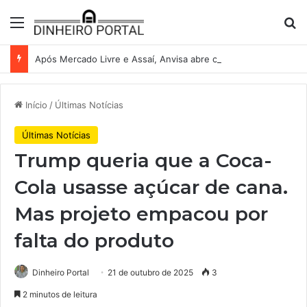
Menu
Pr
Após Mercado Livre e Assaí, Anvisa abre caminho para venda de medicamentos pela Shopee
Início
/
Últimas Notícias
Últimas Notícias
Trump queria que a Coca-
Cola usasse açúcar de cana.
Mas projeto empacou por
falta do produto
Dinheiro Portal
21 de outubro de 2025
3
2 minutos de leitura