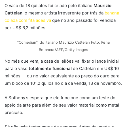
O vaso de 18 quilates foi criado pelo italiano
Maurizio
Cattelan
, o mesmo artista irreverente por trás da
banana
colada com fita adesiva
que no ano passado foi vendida
por US$ 6,2 milhões.
“Comedian”, do italiano Maurizio Cattelan Foto: Kena
Betancur/AFP/Getty Images
No mês que vem, a casa de leilões vai fixar o lance inicial
para o vaso
totalmente funcional
de Cattelan em US$ 10
milhões — ou no valor equivalente ao preço do ouro para
um bloco de 101,2 quilos no dia da venda, 18 de novembro.
A Sotheby’s espera que ele funcione como um teste do
apelo da arte para além de seu valor material como metal
precioso.
Só não vale testar antes de comprar. Antes da venda, o