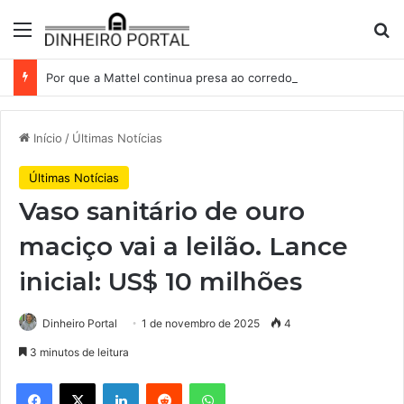
Menu
Pr
Por que a Mattel continua presa ao corredor de brinquedos
Início
/
Últimas Notícias
Últimas Notícias
Vaso sanitário de ouro
maciço vai a leilão. Lance
inicial: US$ 10 milhões
Dinheiro Portal
1 de novembro de 2025
4
3 minutos de leitura
Facebook
X
Linkedin
Reddit
WhatsApp