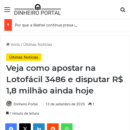
Menu
Pr
Por que a Mattel continua presa ao corredor de brinquedos
Início
/
Últimas Notícias
Últimas Notícias
Veja como apostar na
Lotofácil 3486 e disputar R$
1,8 milhão ainda hoje
Dinheiro Portal
13 de setembro de 2025
1
1 minuto de leitura
Facebook
X
Linkedin
Reddit
WhatsApp