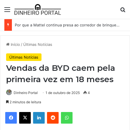
Menu
Pr
Por que a Mattel continua presa ao corredor de brinquedos
Início
/
Últimas Notícias
Últimas Notícias
Vendas da BYD caem pela
primeira vez em 18 meses
Dinheiro Portal
1 de outubro de 2025
4
2 minutos de leitura
Facebook
X
Linkedin
Reddit
WhatsApp