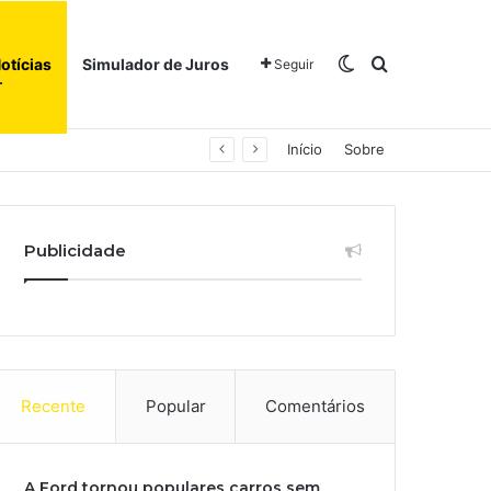
Switch skin
Procurar po
otícias
Simulador de Juros
Seguir
Início
Sobre
Publicidade
Recente
Popular
Comentários
A Ford tornou populares carros sem