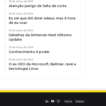
20 de março de 2024
Atenção perigo de falta de corte
20 de março de 2024
Eu sei que dói dizer adeus, mas é hora
de eu voar
20 de março de 2024
Detalhes da Nintendo Next Miitomo
Update
20 de março de 2024
Conhecimento é poder
20 de março de 2024
O ex-CEO da Microsoft, Ballmer, revê a
tecnologia Linux
Linkedin
YouTube
Instagram
Início
Sobre