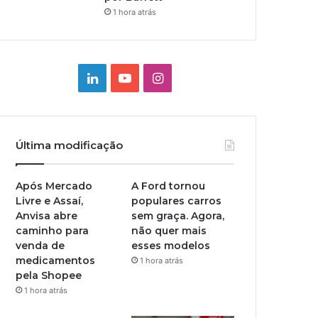
1 hora atrás
Linkedin
YouTube
Instagram
Última modificação
Após Mercado
A Ford tornou
Livre e Assaí,
populares carros
Anvisa abre
sem graça. Agora,
caminho para
não quer mais
venda de
esses modelos
medicamentos
1 hora atrás
pela Shopee
1 hora atrás