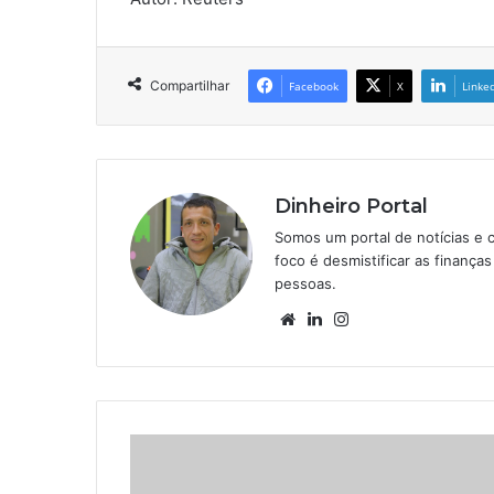
Compartilhar
Facebook
X
Linke
Dinheiro Portal
Somos um portal de notícias e 
foco é desmistificar as finanç
pessoas.
Website
Linkedin
Instagram