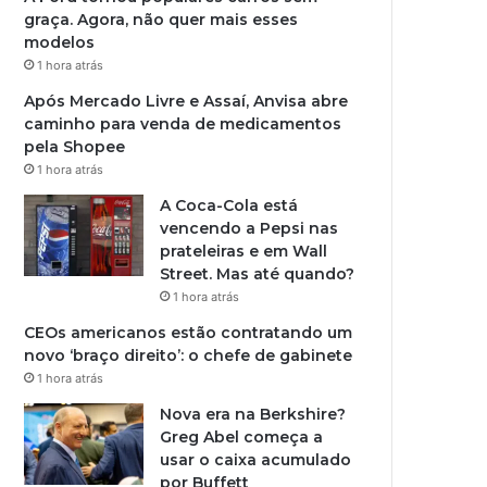
graça. Agora, não quer mais esses
modelos
1 hora atrás
Após Mercado Livre e Assaí, Anvisa abre
caminho para venda de medicamentos
pela Shopee
1 hora atrás
A Coca-Cola está
vencendo a Pepsi nas
prateleiras e em Wall
Street. Mas até quando?
1 hora atrás
CEOs americanos estão contratando um
novo ‘braço direito’: o chefe de gabinete
1 hora atrás
Nova era na Berkshire?
Greg Abel começa a
usar o caixa acumulado
por Buffett