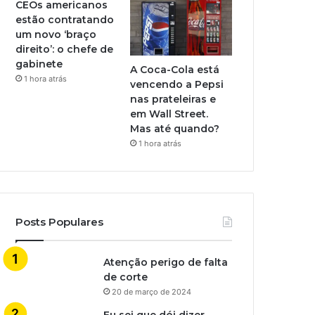
CEOs americanos
estão contratando
um novo ‘braço
direito’: o chefe de
gabinete
A Coca-Cola está
1 hora atrás
vencendo a Pepsi
nas prateleiras e
em Wall Street.
Mas até quando?
1 hora atrás
Posts Populares
Atenção perigo de falta
de corte
20 de março de 2024
Eu sei que dói dizer