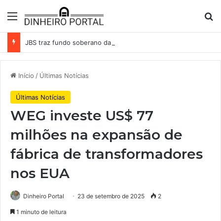
Menu
Pr
JBS traz fundo soberano da Indonésia como sócio em operação de US$ 2,5 bilhões
Início
/
Últimas Notícias
Últimas Notícias
WEG investe US$ 77
milhões na expansão de
fábrica de transformadores
nos EUA
Dinheiro Portal
23 de setembro de 2025
2
1 minuto de leitura