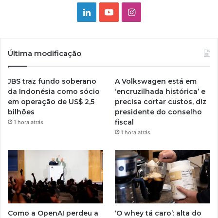
Linkedin
YouTube
Instagram
Última modificação
JBS traz fundo soberano
A Volkswagen está em
da Indonésia como sócio
‘encruzilhada histórica’ e
em operação de US$ 2,5
precisa cortar custos, diz
bilhões
presidente do conselho
fiscal
1 hora atrás
1 hora atrás
Como a OpenAI perdeu a
‘O whey tá caro’: alta do