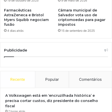
19 de outubro de 2025
9 de maio de 2026
Farmacêuticas
Câmara municipal de
AstraZeneca e Bristol
Salvador vota uso de
Myers Squibb negociam
criptomoedas para pagar
fusão
impostos
4 dias atrás
15 de setembro de 2025
Publicidade
Recente
Popular
Comentários
A Volkswagen está em ‘encruzilhada histórica’ e
precisa cortar custos, diz presidente do conselho
fiscal
7 horas atrás