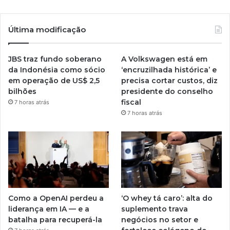
Última modificação
JBS traz fundo soberano
A Volkswagen está em
da Indonésia como sócio
‘encruzilhada histórica’ e
em operação de US$ 2,5
precisa cortar custos, diz
bilhões
presidente do conselho
fiscal
7 horas atrás
7 horas atrás
Como a OpenAI perdeu a
‘O whey tá caro’: alta do
liderança em IA — e a
suplemento trava
batalha para recuperá-la
negócios no setor e