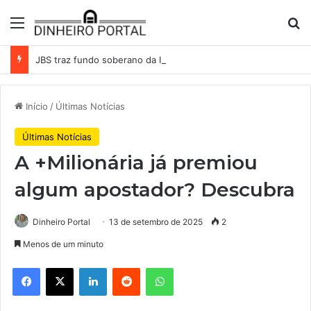
Menu
Pr
JBS traz fundo soberano da Indonésia como sócio em operação de US$ 2,5 bilhões
Início
/
Últimas Notícias
Últimas Notícias
A +Milionária já premiou
algum apostador? Descubra
Dinheiro Portal
13 de setembro de 2025
2
Menos de um minuto
Facebook
X
Linkedin
Reddit
WhatsApp