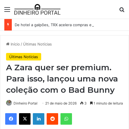
Menu
Pr
De hotel a galpões, TRX acelera compras e leva fatias de shoppings da Iguatemi por R$ 876 milhões
Início
/
Últimas Notícias
Últimas Notícias
A Zara quer ser premium.
Para isso, lançou uma nova
coleção com o Bad Bunny
Dinheiro Portal
21 de maio de 2026
3
1 minuto de leitura
Facebook
X
Linkedin
Reddit
WhatsApp