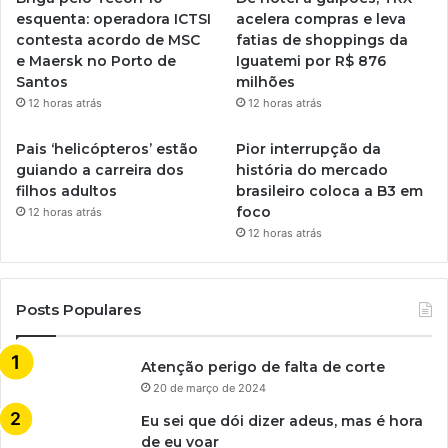
esquenta: operadora ICTSI
acelera compras e leva
contesta acordo de MSC
fatias de shoppings da
e Maersk no Porto de
Iguatemi por R$ 876
Santos
milhões
12 horas atrás
12 horas atrás
Pais ‘helicópteros’ estão
Pior interrupção da
guiando a carreira dos
história do mercado
filhos adultos
brasileiro coloca a B3 em
foco
12 horas atrás
12 horas atrás
Posts Populares
Atenção perigo de falta de corte
20 de março de 2024
Eu sei que dói dizer adeus, mas é hora
de eu voar