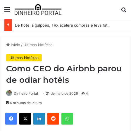
Menu
Pr
De hotel a galpões, TRX acelera compras e leva fatias de shoppings da Iguatemi por R$ 876 milhões
Início
/
Últimas Notícias
Últimas Notícias
Como CEO do Airbnb parou
de odiar hotéis
Dinheiro Portal
21 de maio de 2026
4
4 minutos de leitura
Facebook
X
Linkedin
Reddit
WhatsApp