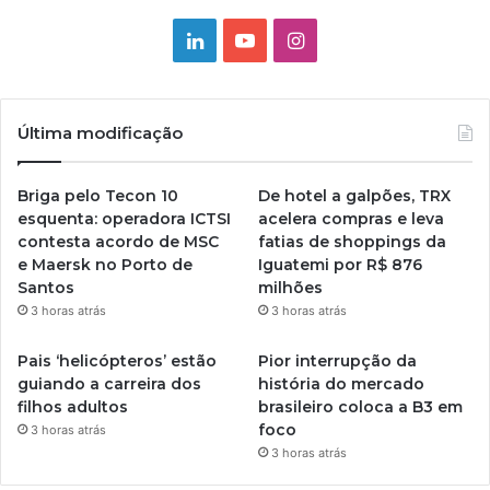
Linkedin
YouTube
Instagram
Última modificação
Briga pelo Tecon 10
De hotel a galpões, TRX
esquenta: operadora ICTSI
acelera compras e leva
contesta acordo de MSC
fatias de shoppings da
e Maersk no Porto de
Iguatemi por R$ 876
Santos
milhões
3 horas atrás
3 horas atrás
Pais ‘helicópteros’ estão
Pior interrupção da
guiando a carreira dos
história do mercado
filhos adultos
brasileiro coloca a B3 em
foco
3 horas atrás
3 horas atrás