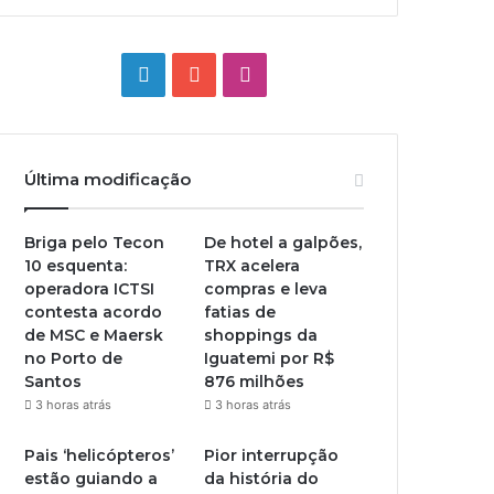
Linkedin
YouTube
Instagram
Última modificação
Briga pelo Tecon
De hotel a galpões,
10 esquenta:
TRX acelera
operadora ICTSI
compras e leva
contesta acordo
fatias de
de MSC e Maersk
shoppings da
no Porto de
Iguatemi por R$
Santos
876 milhões
3 horas atrás
3 horas atrás
Pais ‘helicópteros’
Pior interrupção
estão guiando a
da história do