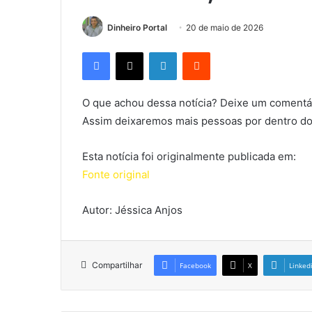
Dinheiro Portal
20 de maio de 2026
Facebook
X
Linkedin
Reddit
O que achou dessa notícia? Deixe um comentár
Assim deixaremos mais pessoas por dentro do
Esta notícia foi originalmente publicada em:
Fonte original
Autor: Jéssica Anjos
Compartilhar
Facebook
X
Linked