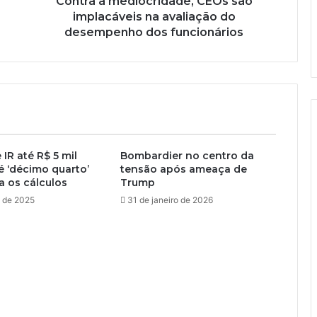
Contra a mediocridade, CEOs são
implacáveis na avaliação do
desempenho dos funcionários
IR até R$ 5 mil
Bombardier no centro da
é ‘décimo quarto’
tensão após ameaça de
ja os cálculos
Trump
o de 2025
31 de janeiro de 2026