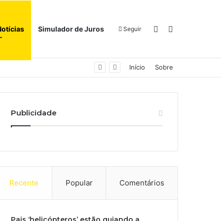
Switch skin
Procurar por
Notícias
Simulador de Juros
Seguir
Início
Sobre
Publicidade
Recente
Popular
Comentários
Pais ‘helicópteros’ estão guiando a