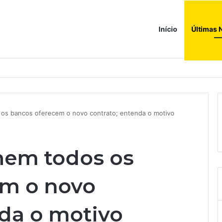
Início
Últimas 
a compras e leva fatias de shoppings da Iguatemi por R$ 876 milhões
 os bancos oferecem o novo contrato; entenda o motivo
 nem todos os
em o novo
nda o motivo