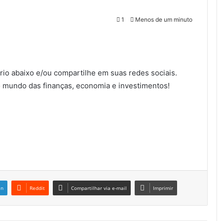
1
Menos de um minuto
io abaixo e/ou compartilhe em suas redes sociais.
 mundo das finanças, economia e investimentos!
in
Reddit
Compartilhar via e-mail
Imprimir