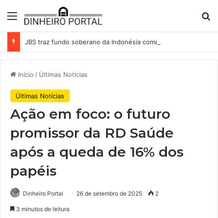
Menu
Pr
JBS traz fundo soberano da Indonésia como sócio em operação de US$ 2,5 bilhões
Início
/
Últimas Notícias
Últimas Notícias
Ação em foco: o futuro
promissor da RD Saúde
após a queda de 16% dos
papéis
Dinheiro Portal
26 de setembro de 2025
2
3 minutos de leitura