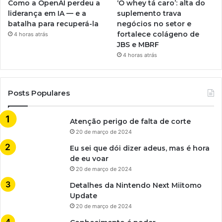
Como a OpenAI perdeu a
‘O whey tá caro’: alta do
liderança em IA — e a
suplemento trava
batalha para recuperá-la
negócios no setor e
fortalece colágeno de
4 horas atrás
JBS e MBRF
4 horas atrás
Posts Populares
Atenção perigo de falta de corte
20 de março de 2024
Eu sei que dói dizer adeus, mas é hora
de eu voar
20 de março de 2024
Detalhes da Nintendo Next Miitomo
Update
20 de março de 2024