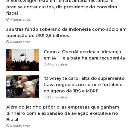
A Volkswagen está em ‘encruzilhada histórica’ e
precisa cortar custos, diz presidente do conselho
fiscal
4 horas atrás
JBS traz fundo soberano da Indonésia como sócio em
operação de US$ 2,5 bilhões
4 horas atrás
Como a OpenAI perdeu a liderança
em IA — e a batalha para recuperá-la
4 horas atrás
‘O whey tá caro’: alta do suplemento
trava negócios no setor e fortalece
colágeno de JBS e MBRF
4 horas atrás
Além do jatinho próprio: as empresas que ganham
dinheiro com a expansão da aviação executiva no
Brasil
4 horas atrás