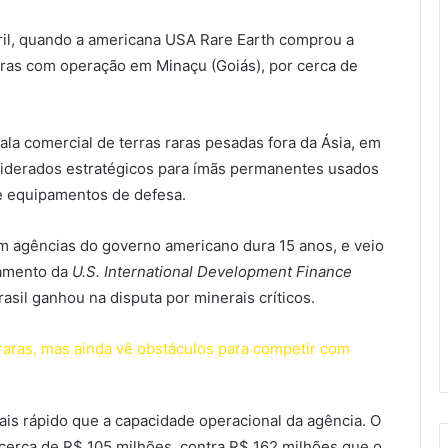
ril, quando a americana USA Rare Earth comprou a
raras com operação em Minaçu (Goiás), por cerca de
ala comercial de terras raras pesadas fora da Ásia, em
nsiderados estratégicos para ímãs permanentes usados
s e equipamentos de defesa.
m agências do governo americano dura 15 anos, e veio
amento da
U.S. International Development Finance
rasil ganhou na disputa por minerais críticos.
raras, mas ainda vê obstáculos para competir com
mais rápido que a capacidade operacional da agência. O
erca de R$ 105 milhões, contra R$ 162 milhões que o