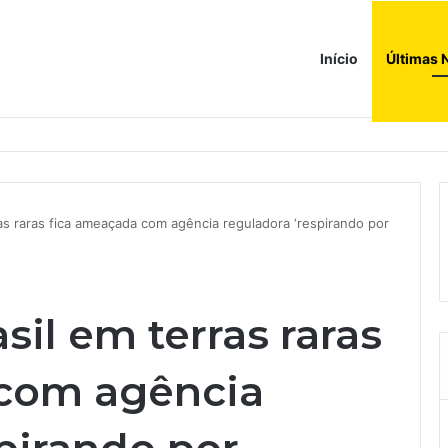
Início
Últimas 
ções globais. Agora enfrenta um mundo de dificuldades
as raras fica ameaçada com agência reguladora ‘respirando por
il em terras raras
 com agência