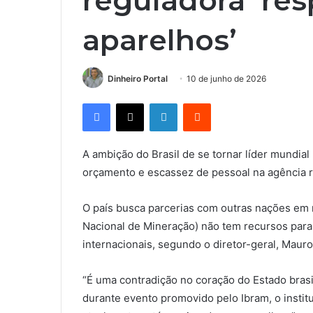
reguladora ‘res
aparelhos’
Dinheiro Portal
10 de junho de 2026
Facebook
X
Linkedin
Reddit
A ambição do Brasil de se tornar líder mundia
orçamento e escassez de pessoal na agência r
O país busca parcerias com outras nações em m
Nacional de Mineração) não tem recursos par
internacionais, segundo o diretor-geral, Maur
“É uma contradição no coração do Estado brasile
durante evento promovido pelo Ibram, o institu