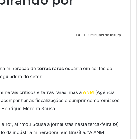
pirando por
4
2 minutos de leitura
l na mineração de
terras raras
esbarra em cortes de
eguladora do setor.
inerais críticos e terras raras, mas a
ANM
(Agência
a acompanhar as fiscalizações e cumprir compromissos
o Henrique Moreira Sousa.
iro”, afirmou Sousa a jornalistas nesta terça-feira (9),
to da indústria mineradora, em Brasília. “A ANM