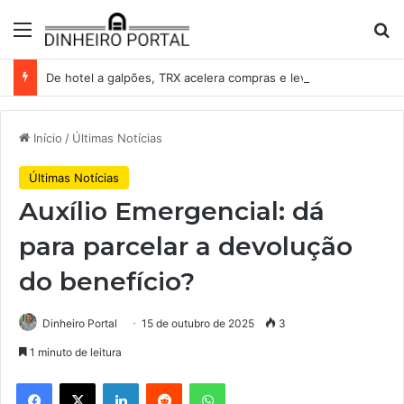
Menu
Pr
De hotel a galpões, TRX acelera compras e leva fatias de shoppings da Iguatemi por R$ 876 milhões
Início
/
Últimas Notícias
Últimas Notícias
Auxílio Emergencial: dá
para parcelar a devolução
do benefício?
Dinheiro Portal
15 de outubro de 2025
3
1 minuto de leitura
Facebook
X
Linkedin
Reddit
WhatsApp