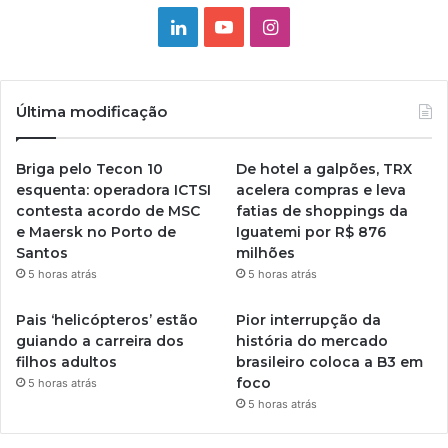
Linkedin
YouTube
Instagram
Última modificação
Briga pelo Tecon 10
De hotel a galpões, TRX
esquenta: operadora ICTSI
acelera compras e leva
contesta acordo de MSC
fatias de shoppings da
e Maersk no Porto de
Iguatemi por R$ 876
Santos
milhões
5 horas atrás
5 horas atrás
Pais ‘helicópteros’ estão
Pior interrupção da
guiando a carreira dos
história do mercado
filhos adultos
brasileiro coloca a B3 em
foco
5 horas atrás
5 horas atrás