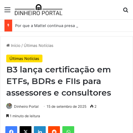
Menu
Pr
Por que a Mattel continua presa ao corredor de brinquedos
Início
/
Últimas Notícias
Últimas Notícias
B3 lança certificação em
ETFs, BDRs e FIIs para
assessores e consultores
Dinheiro Portal
15 de setembro de 2025
2
1 minuto de leitura
Facebook
X
Linkedin
Reddit
WhatsApp