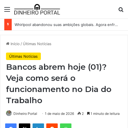
Menu
Pr
Whirlpool abandonou suas ambições globais. Agora enfrenta um mundo de dificuldades
Início
/
Últimas Notícias
Últimas Notícias
Bancos abrem hoje (01)?
Veja como será o
funcionamento no Dia do
Trabalho
Dinheiro Portal
1 de maio de 2026
2
1 minuto de leitura
Facebook
X
Linkedin
Reddit
WhatsApp