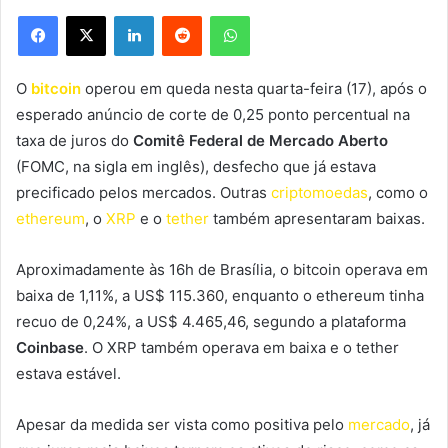
Facebook
X
Linkedin
Reddit
WhatsApp
O
bitcoin
operou em queda nesta quarta-feira (17), após o
esperado anúncio de corte de 0,25 ponto percentual na
taxa de juros do
Comitê Federal de Mercado Aberto
(FOMC, na sigla em inglês), desfecho que já estava
precificado pelos mercados. Outras
criptomoedas
, como o
ethereum
, o
XRP
e o
tether
também apresentaram baixas.
Aproximadamente às 16h de Brasília, o bitcoin operava em
baixa de 1,11%, a US$ 115.360, enquanto o ethereum tinha
recuo de 0,24%, a US$ 4.465,46, segundo a plataforma
Coinbase
. O XRP também operava em baixa e o tether
estava estável.
Apesar da medida ser vista como positiva pelo
mercado
, já