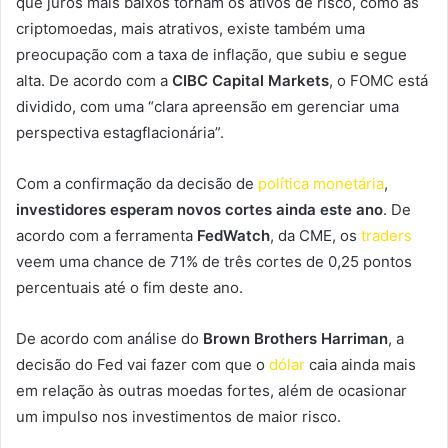
que juros mais baixos tornam os ativos de risco, como as
criptomoedas, mais atrativos, existe também uma
preocupação com a taxa de inflação, que subiu e segue
alta. De acordo com a
CIBC Capital Markets
, o FOMC está
dividido, com uma “clara apreensão em gerenciar uma
perspectiva estagflacionária”.
Com a confirmação da decisão de
política monetária
,
investidores esperam novos cortes ainda este ano
. De
acordo com a ferramenta
FedWatch
, da CME, os
traders
veem uma chance de 71% de três cortes de 0,25 pontos
percentuais até o fim deste ano.
De acordo com análise do
Brown Brothers Harriman
, a
decisão do Fed vai fazer com que o
dólar
caia ainda mais
em relação às outras moedas fortes, além de ocasionar
um impulso nos investimentos de maior risco.