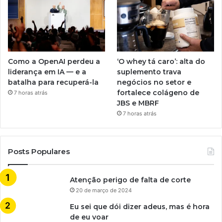
Como a OpenAI perdeu a
‘O whey tá caro’: alta do
liderança em IA — e a
suplemento trava
batalha para recuperá-la
negócios no setor e
fortalece colágeno de
7 horas atrás
JBS e MBRF
7 horas atrás
Posts Populares
Atenção perigo de falta de corte
20 de março de 2024
Eu sei que dói dizer adeus, mas é hora
de eu voar