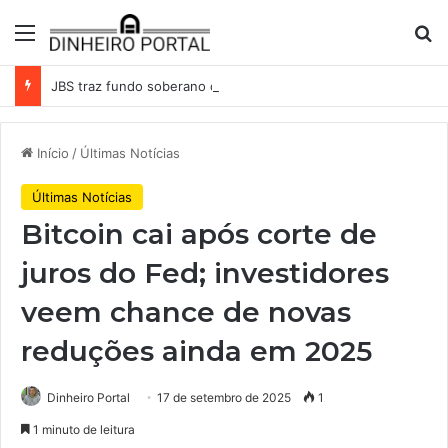
Menu
Pr
JBS traz fundo soberano da Indonésia como sócio em operação de US$ 2,5 bilhões
Início
/
Últimas Notícias
Últimas Notícias
Bitcoin cai após corte de
juros do Fed; investidores
veem chance de novas
reduções ainda em 2025
Dinheiro Portal
17 de setembro de 2025
1
1 minuto de leitura