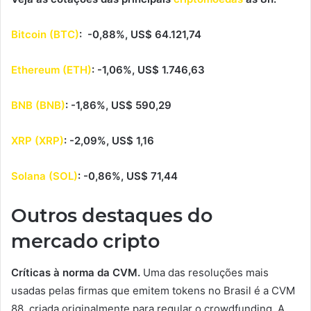
Bitcoin (BTC)
: -0,88%, US$ 64.121,74
Ethereum (ETH)
: -1,06%, US$ 1.746,63
BNB (BNB)
: -1,86%, US$ 590,29
XRP (XRP)
: -2,09%, US$ 1,16
Solana (SOL)
: -0,86%, US$ 71,44
Outros destaques do
mercado cripto
Críticas à norma da CVM.
Uma das resoluções mais
usadas pelas firmas que emitem tokens no Brasil é a CVM
88, criada originalmente para regular o crowdfunding. A