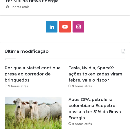
ter 51% da Brava Energia
9 horas atrás
Linkedin
YouTube
Instagram
Última modificação
Por que a Mattel continua
Tesla, Nvidia, SpaceX:
presa ao corredor de
ações tokenizadas viram
brinquedos
febre. Vale o risco?
9 horas atrás
9 horas atrás
Após OPA, petroleira
colombiana Ecopetrol
passa a ter 51% da Brava
Energia
9 horas atrás