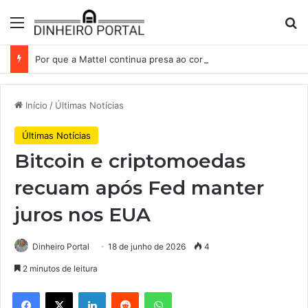
Menu
Pr
Por que a Mattel continua presa ao corredor de brinquedos
Início
/
Últimas Notícias
Últimas Notícias
Bitcoin e criptomoedas
recuam após Fed manter
juros nos EUA
Dinheiro Portal
18 de junho de 2026
4
2 minutos de leitura
Facebook
X
Linkedin
Reddit
WhatsApp