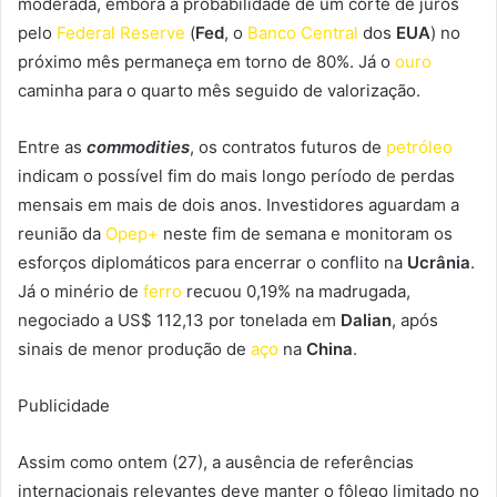
moderada, embora a probabilidade de um corte de juros
pelo
Federal Reserve
(
Fed
, o
Banco Central
dos
EUA
) no
próximo mês permaneça em torno de 80%. Já o
ouro
caminha para o quarto mês seguido de valorização.
Entre as
commodities
, os contratos futuros de
petróleo
indicam o possível fim do mais longo período de perdas
mensais em mais de dois anos. Investidores aguardam a
reunião da
Opep+
neste fim de semana e monitoram os
esforços diplomáticos para encerrar o conflito na
Ucrânia
.
Já o minério de
ferro
recuou 0,19% na madrugada,
negociado a US$ 112,13 por tonelada em
Dalian
, após
sinais de menor produção de
aço
na
China
.
Publicidade
Assim como ontem (27), a ausência de referências
internacionais relevantes deve manter o fôlego limitado no