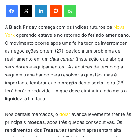
Facebook
X
Linkedin
Reddit
WhatsApp
A
Black Friday
começa com os índices futuros de
Nova
York
operando estáveis no retorno do
feriado americano
.
O movimento ocorre após uma falha técnica interromper
as negociações ontem (27), devido a um problema de
resfriamento em um
data center
(instalação que abriga
servidores e equipamentos). As equipes de tecnologia
seguem trabalhando para resolver a questão, mas é
importante lembrar que o
pregão
desta sexta-feira (28)
terá horário reduzido – o que deve diminuir ainda mais a
liquidez
já limitada.
Nos demais mercados, o
dólar
avança levemente frente às
principais
moedas
, após três quedas consecutivas. Os
rendimentos dos
Treasuries
também apresentam alta