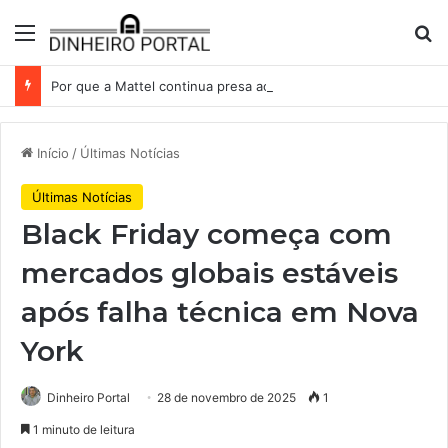
Menu
Pr
Por que a Mattel continua presa ao corredor de brinquedos
Início
/
Últimas Notícias
Últimas Notícias
Black Friday começa com
mercados globais estáveis
após falha técnica em Nova
York
Dinheiro Portal
28 de novembro de 2025
1
1 minuto de leitura