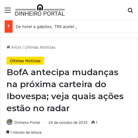
Menu
Pr
De hotel a galpões, TRX acelera compras e leva fatias de shoppings da Iguatemi por R$ 876 milhões
Início
/
Últimas Notícias
Últimas Notícias
BofA antecipa mudanças
na próxima carteira do
Ibovespa; veja quais ações
estão no radar
Dinheiro Portal
24 de outubro de 2025
1
1 minuto de leitura