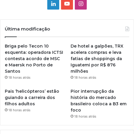
Linkedin
YouTube
Instagram
Última modificação
Briga pelo Tecon 10
De hotel a galpões, TRX
esquenta: operadora ICTSI
acelera compras e leva
contesta acordo de MSC
fatias de shoppings da
e Maersk no Porto de
Iguatemi por R$ 876
Santos
milhões
18 horas atrás
18 horas atrás
Pais ‘helicópteros’ estão
Pior interrupção da
guiando a carreira dos
história do mercado
filhos adultos
brasileiro coloca a B3 em
foco
18 horas atrás
18 horas atrás