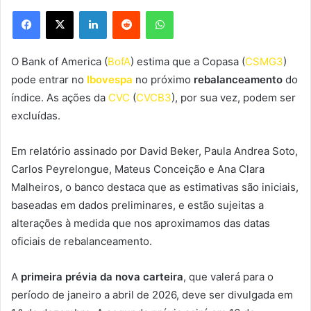
Facebook
X
Linkedin
Reddit
WhatsApp
O Bank of America (
BofA
) estima que a Copasa (
CSMG3
)
pode entrar no
Ibovespa
no próximo
rebalanceamento
do
índice. As ações da
CVC
(
CVCB3
)
, por sua vez, podem ser
excluídas.
Em relatório assinado por David Beker, Paula Andrea Soto,
Carlos Peyrelongue, Mateus Conceição e Ana Clara
Malheiros, o banco destaca que as estimativas são iniciais,
baseadas em dados preliminares, e estão sujeitas a
alterações à medida que nos aproximamos das datas
oficiais de rebalanceamento.
A
primeira prévia da nova carteira
, que valerá para o
período de janeiro a abril de 2026, deve ser divulgada em