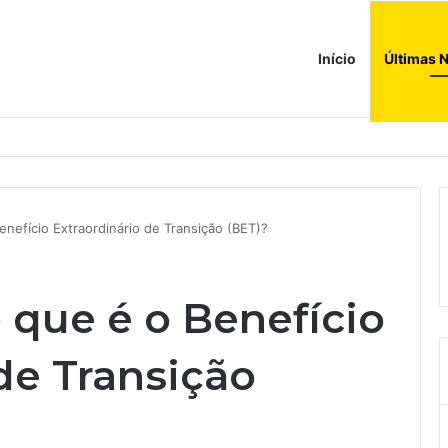
Início
Últimas N
a compras e leva fatias de shoppings da Iguatemi por R$ 876 milhões
Benefício Extraordinário de Transição (BET)?
o que é o Benefício
de Transição