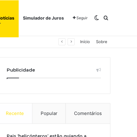
Switch skin
Procurar po
otícias
Simulador de Juros
Seguir
Início
Sobre
Publicidade
Recente
Popular
Comentários
Pais ‘helicópteros’ estão guiando a