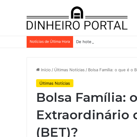
Notícias de Última Hora
De hotel a galpões, TRX aceler
Início
/
Últimas Notícias
/
Bolsa Família: o que é o 
Últimas Notícias
Bolsa Família: 
Extraordinário 
(BET)?