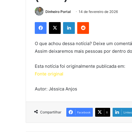
Dinheiro Portal
14 de fevereiro de 2026
Facebook
X
Linkedin
Reddit
O que achou dessa notícia? Deixe um comentár
Assim deixaremos mais pessoas por dentro do
Esta notícia foi originalmente publicada em:
Fonte original
Autor: Jéssica Anjos
Compartilhar
Facebook
X
Linke