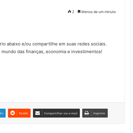
2
Menos de um minuto
io abaixo e/ou compartilhe em suas redes sociais.
 mundo das finanças, economia e investimentos!
din
Reddit
Compartilhar via e-mail
Imprimir