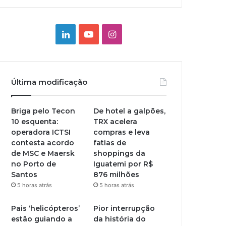
Linkedin
YouTube
Instagram
Última modificação
Briga pelo Tecon
De hotel a galpões,
10 esquenta:
TRX acelera
operadora ICTSI
compras e leva
contesta acordo
fatias de
de MSC e Maersk
shoppings da
no Porto de
Iguatemi por R$
Santos
876 milhões
5 horas atrás
5 horas atrás
Pais ‘helicópteros’
Pior interrupção
estão guiando a
da história do