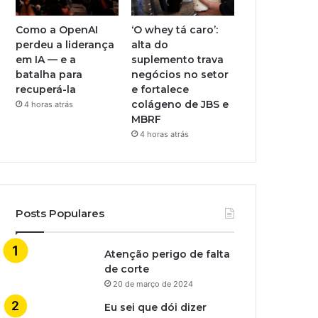
Como a OpenAI
‘O whey tá caro’:
perdeu a liderança
alta do
em IA — e a
suplemento trava
batalha para
negócios no setor
recuperá-la
e fortalece
colágeno de JBS e
4 horas atrás
MBRF
4 horas atrás
Posts Populares
Atenção perigo de falta
de corte
20 de março de 2024
Eu sei que dói dizer