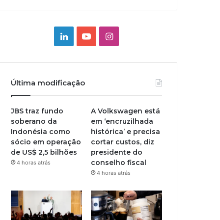
Linkedin
YouTube
Instagram
Última modificação
JBS traz fundo
A Volkswagen está
soberano da
em ‘encruzilhada
Indonésia como
histórica’ e precisa
sócio em operação
cortar custos, diz
de US$ 2,5 bilhões
presidente do
conselho fiscal
4 horas atrás
4 horas atrás