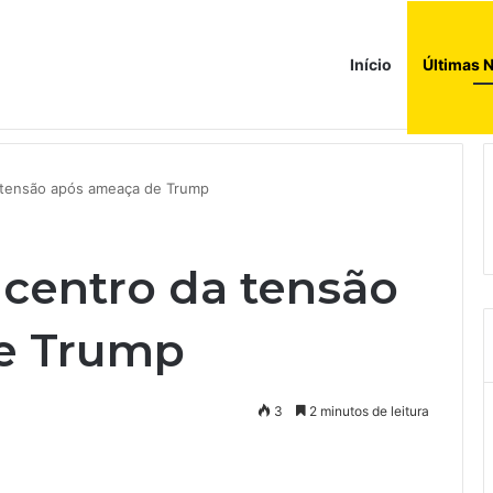
Início
Últimas N
donésia como sócio em operação de US$ 2,5 bilhões
 tensão após ameaça de Trump
centro da tensão
e Trump
3
2 minutos de leitura