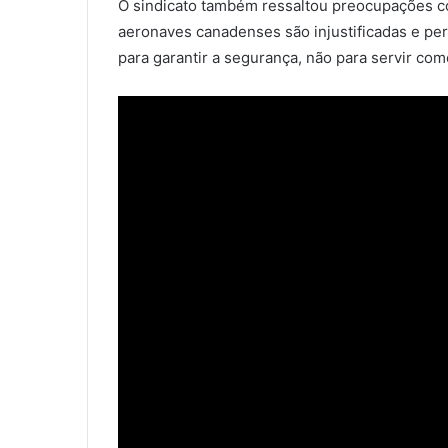
O sindicato também ressaltou preocupações co
aeronaves canadenses são injustificadas e peri
para garantir a segurança, não para servir co