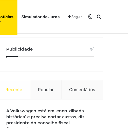
Switch skin
Procurar po
otícias
Simulador de Juros
Seguir
Início
Sobre
Publicidade
Recente
Popular
Comentários
A Volkswagen está em ‘encruzilhada
histórica’ e precisa cortar custos, diz
presidente do conselho fiscal