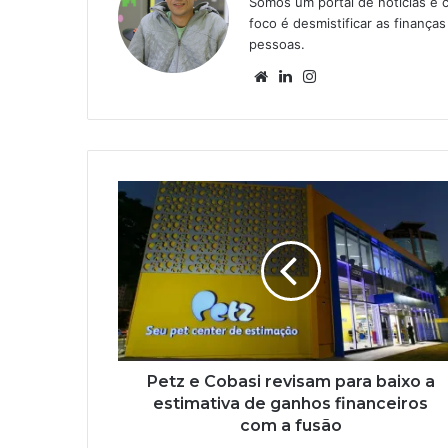
Somos um portal de notícias e 
foco é desmistificar as finanç
pessoas.
Website
Linkedin
Instagram
Petz e Cobasi revisam para baixo a
estimativa de ganhos financeiros
com a fusão