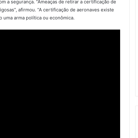
m a segurança. “Ameaças de retirar a certificação de
gosas”, afirmou. “A certificação de aeronaves existe
mo uma arma política ou econômica.