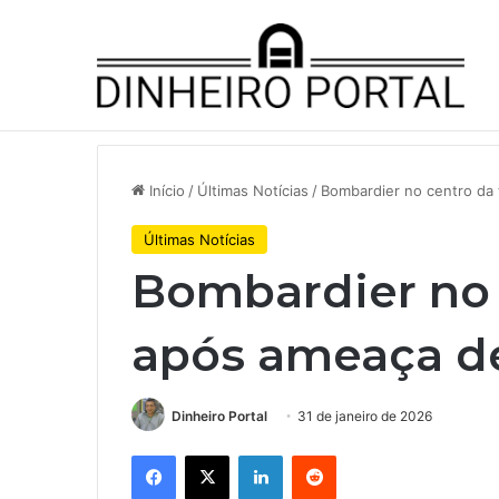
Notícias de Última Hora
JBS traz fundo soberano da In
Início
/
Últimas Notícias
/
Bombardier no centro da
Últimas Notícias
Bombardier no 
após ameaça d
Dinheiro Portal
31 de janeiro de 2026
Facebook
X
Linkedin
Reddit