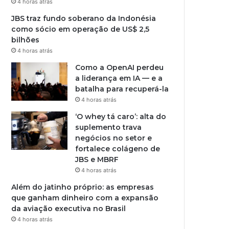
4 horas atrás
JBS traz fundo soberano da Indonésia
como sócio em operação de US$ 2,5
bilhões
4 horas atrás
Como a OpenAI perdeu
a liderança em IA — e a
batalha para recuperá-la
4 horas atrás
‘O whey tá caro’: alta do
suplemento trava
negócios no setor e
fortalece colágeno de
JBS e MBRF
4 horas atrás
Além do jatinho próprio: as empresas
que ganham dinheiro com a expansão
da aviação executiva no Brasil
4 horas atrás