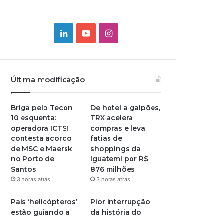
Linkedin
YouTube
Instagram
Última modificação
Briga pelo Tecon
De hotel a galpões,
10 esquenta:
TRX acelera
operadora ICTSI
compras e leva
contesta acordo
fatias de
de MSC e Maersk
shoppings da
no Porto de
Iguatemi por R$
Santos
876 milhões
3 horas atrás
3 horas atrás
Pais ‘helicópteros’
Pior interrupção
estão guiando a
da história do