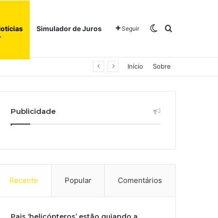
Switch skin
Procurar po
otícias
Simulador de Juros
Seguir
Início
Sobre
Publicidade
Recente
Popular
Comentários
Pais ‘helicópteros’ estão guiando a