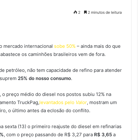
2
2 minutos de leitura
 no mercado internacional
sobe 50%
– ainda mais do que
 abastece os caminhões brasileiros vem de fora.
de petróleo, não tem capacidade de refino para atender
s suprem
25% do nosso consumo
.
, o preço médio do diesel nos postos subiu 12% na
ramento TruckPag,
levantados pelo
Valor
, mostram um
o, o último antes da eclosão do conflito.
 sexta (13) o primeiro reajuste do diesel em refinarias
6%
, com o preço passando de R$ 3,27 para
R$ 3,65
a