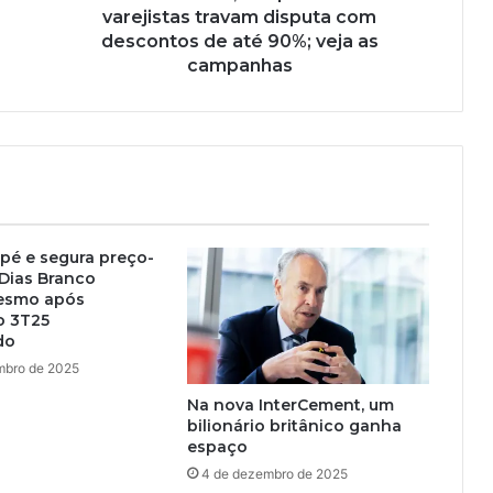
varejistas travam disputa com
descontos de até 90%; veja as
campanhas
o pé e segura preço-
 Dias Branco
esmo após
o 3T25
do
mbro de 2025
Na nova InterCement, um
bilionário britânico ganha
espaço
4 de dezembro de 2025