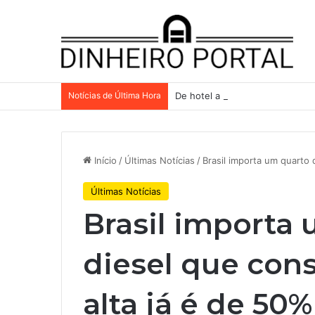
Notícias de Última Hora
De hotel a galpões, TRX aceler
Início
/
Últimas Notícias
/
Brasil importa um quarto 
Últimas Notícias
Brasil importa
diesel que cons
alta já é de 50%