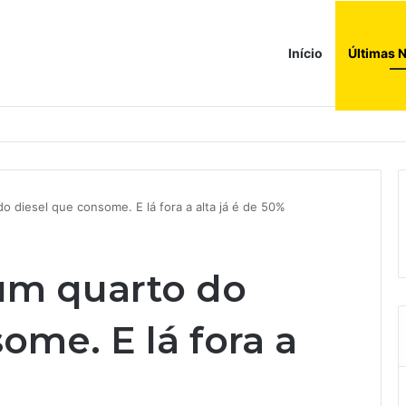
Início
Últimas N
a compras e leva fatias de shoppings da Iguatemi por R$ 876 milhões
do diesel que consome. E lá fora a alta já é de 50%
 um quarto do
ome. E lá fora a