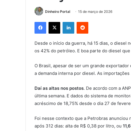
Dinheiro Portal
15 de março de 2026
Facebook
X
Linkedin
Reddit
Desde o início da guerra, há 15 dias, o diesel
os 42% do petróleo. E boa parte do diesel que
O Brasil, apesar de ser um grande exportador 
a demanda interna por diesel. As importaçõe
Daí as altas nos postos
. De acordo com a ANP
última semana. E dados do sistema de monito
acréscimo de 18,75% desde o dia 27 de fevereir
Foi nesse contexto que a Petrobras anunciou na
após 312 dias: alta de R$ 0,38 por litro, ou
11,