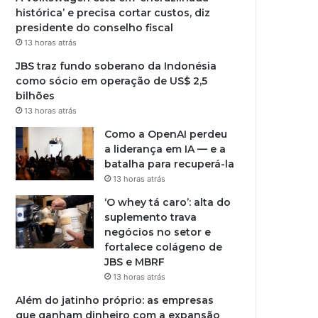
histórica’ e precisa cortar custos, diz
presidente do conselho fiscal
13 horas atrás
JBS traz fundo soberano da Indonésia
como sócio em operação de US$ 2,5
bilhões
13 horas atrás
Como a OpenAI perdeu
a liderança em IA — e a
batalha para recuperá-la
13 horas atrás
‘O whey tá caro’: alta do
suplemento trava
negócios no setor e
fortalece colágeno de
JBS e MBRF
13 horas atrás
Além do jatinho próprio: as empresas
que ganham dinheiro com a expansão