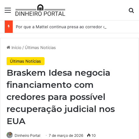
Menu
Pr
Por que a Mattel continua presa ao corredor de brinquedos
Início
/
Últimas Notícias
Últimas Notícias
Braskem Idesa negocia
financiamento com
credores para possível
recuperação judicial nos
EUA
Dinheiro Portal
7 de março de 2026
10