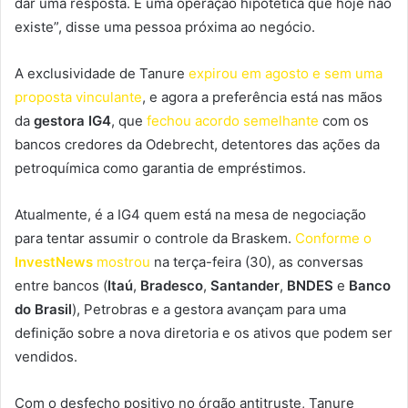
dar uma resposta. É uma operação hipotética que hoje não
existe”, disse uma pessoa próxima ao negócio.
A exclusividade de Tanure
expirou em agosto e sem uma
proposta vinculante
, e agora a preferência está nas mãos
da
gestora IG4
, que
fechou acordo semelhante
com os
bancos credores da Odebrecht, detentores das ações da
petroquímica como garantia de empréstimos.
Atualmente, é a IG4 quem está na mesa de negociação
para tentar assumir o controle da Braskem.
Conforme o
InvestNews
mostrou
na terça-feira (30), as conversas
entre bancos (
Itaú
,
Bradesco
,
Santander
,
BNDES
e
Banco
do Brasil
), Petrobras e a gestora avançam para uma
definição sobre a nova diretoria e os ativos que podem ser
vendidos.
Com o desfecho positivo no órgão antitruste, Tanure