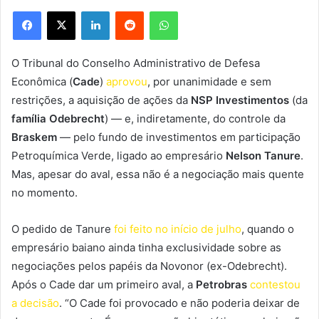
Facebook
X
Linkedin
Reddit
WhatsApp
O Tribunal do Conselho Administrativo de Defesa
Econômica (
Cade
)
aprovou
, por unanimidade e sem
restrições, a aquisição de ações da
NSP Investimentos
(da
família Odebrecht
) — e, indiretamente, do controle da
Braskem
— pelo fundo de investimentos em participação
Petroquímica Verde, ligado ao empresário
Nelson Tanure
.
Mas, apesar do aval, essa não é a negociação mais quente
no momento.
O pedido de Tanure
foi feito no início de julho
, quando o
empresário baiano ainda tinha exclusividade sobre as
negociações pelos papéis da Novonor (ex-Odebrecht).
Após o Cade dar um primeiro aval, a
Petrobras
contestou
a decisão
. “O Cade foi provocado e não poderia deixar de