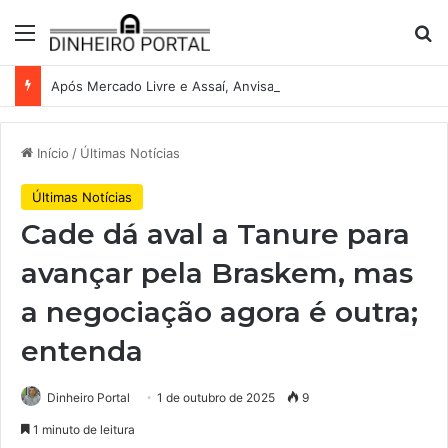
Menu
Pr
Após Mercado Livre e Assaí, Anvisa abre caminho para venda de medicamentos pela Shopee
Início
/
Últimas Notícias
Últimas Notícias
Cade dá aval a Tanure para
avançar pela Braskem, mas
a negociação agora é outra;
entenda
Dinheiro Portal
1 de outubro de 2025
9
1 minuto de leitura