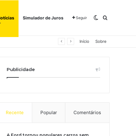
Switch skin
Procurar po
otícias
Simulador de Juros
Seguir
Início
Sobre
Publicidade
Recente
Popular
Comentários
A Ford tornou populares carros sem