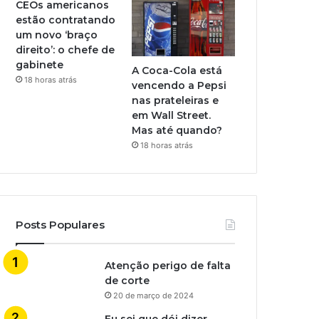
CEOs americanos
estão contratando
um novo ‘braço
direito’: o chefe de
gabinete
A Coca-Cola está
18 horas atrás
vencendo a Pepsi
nas prateleiras e
em Wall Street.
Mas até quando?
18 horas atrás
Posts Populares
Atenção perigo de falta
de corte
20 de março de 2024
Eu sei que dói dizer