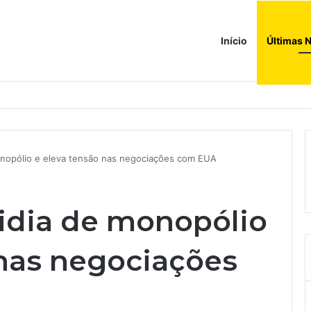
Início
Últimas N
nvisa abre caminho para venda de medicamentos pela Shopee
onopólio e eleva tensão nas negociações com EUA
idia de monopólio
 nas negociações