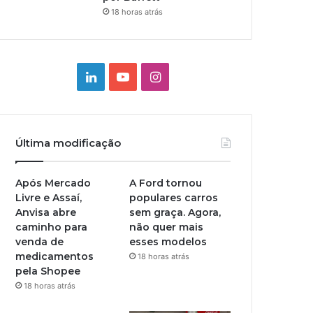
18 horas atrás
Linkedin
YouTube
Instagram
Última modificação
Após Mercado
A Ford tornou
Livre e Assaí,
populares carros
Anvisa abre
sem graça. Agora,
caminho para
não quer mais
venda de
esses modelos
medicamentos
18 horas atrás
pela Shopee
18 horas atrás