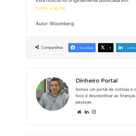
Esta notícia foi originalmente publicada em:
Fonte original
Autor: Bloomberg
Compartilhar
Facebook
X
Linke
Dinheiro Portal
Somos um portal de notícias e 
foco é desmistificar as finanç
pessoas.
Website
Linkedin
Instagram