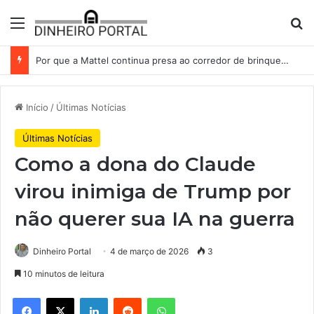
Menu
Pr
Por que a Mattel continua presa ao corredor de brinquedos
Início
/
Últimas Notícias
Últimas Notícias
Como a dona do Claude
virou inimiga de Trump por
não querer sua IA na guerra
Dinheiro Portal
4 de março de 2026
3
10 minutos de leitura
Facebook
X
Linkedin
Reddit
WhatsApp