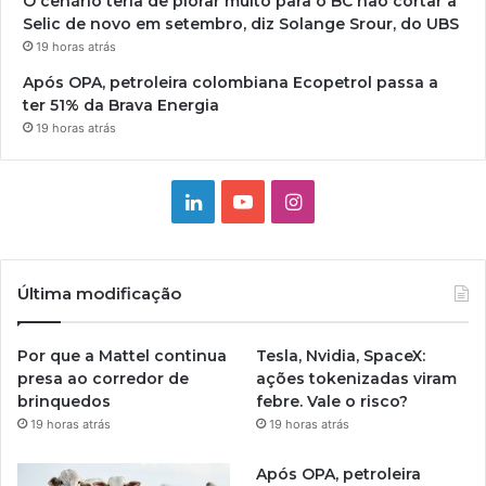
O cenário teria de piorar muito para o BC não cortar a
Selic de novo em setembro, diz Solange Srour, do UBS
19 horas atrás
Após OPA, petroleira colombiana Ecopetrol passa a
ter 51% da Brava Energia
19 horas atrás
Linkedin
YouTube
Instagram
Última modificação
Por que a Mattel continua
Tesla, Nvidia, SpaceX:
presa ao corredor de
ações tokenizadas viram
brinquedos
febre. Vale o risco?
19 horas atrás
19 horas atrás
Após OPA, petroleira