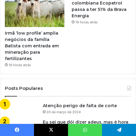
colombiana Ecopetrol
passa a ter 51% da Brava
Energia
19 horas atrás
Irmã ‘low profile’ amplia
negócios da família
Batista com entrada em
mineração para
fertilizantes
19 horas atrás
Posts Populares
Atenção perigo de falta de corte
20 de março de 2024
Eu sei que dói dizer adeus, mas é hora
de eu voar
20 de março de 2024
Facebook
X
WhatsApp
Telegram