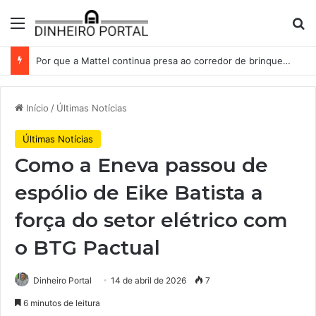
Menu
Pr
Por que a Mattel continua presa ao corredor de brinquedos
Início
/
Últimas Notícias
Últimas Notícias
Como a Eneva passou de
espólio de Eike Batista a
força do setor elétrico com
o BTG Pactual
Dinheiro Portal
14 de abril de 2026
7
6 minutos de leitura