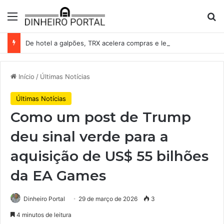
Menu
Pr
De hotel a galpões, TRX acelera compras e leva fatias de shoppings da Iguatemi por R$ 876 milhões
Início
/
Últimas Notícias
Últimas Notícias
Como um post de Trump
deu sinal verde para a
aquisição de US$ 55 bilhões
da EA Games
Dinheiro Portal
29 de março de 2026
3
4 minutos de leitura