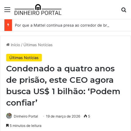
Menu
Pr
Por que a Mattel continua presa ao corredor de brinquedos
Início
/
Últimas Notícias
Últimas Notícias
Condenado a quatro anos
de prisão, este CEO agora
busca US$ 1 bilhão: ‘Podem
confiar’
Dinheiro Portal
19 de março de 2026
5
5 minutos de leitura