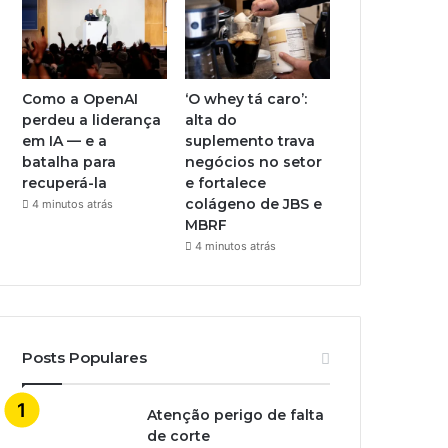
Como a OpenAI
‘O whey tá caro’:
perdeu a liderança
alta do
em IA — e a
suplemento trava
batalha para
negócios no setor
recuperá-la
e fortalece
colágeno de JBS e
4 minutos atrás
MBRF
4 minutos atrás
Posts Populares
Atenção perigo de falta
de corte