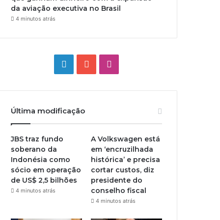
da aviação executiva no Brasil
4 minutos atrás
Linkedin
YouTube
Instagram
Última modificação
JBS traz fundo
A Volkswagen está
soberano da
em ‘encruzilhada
Indonésia como
histórica’ e precisa
sócio em operação
cortar custos, diz
de US$ 2,5 bilhões
presidente do
conselho fiscal
4 minutos atrás
4 minutos atrás