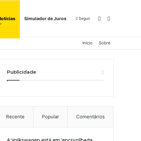
Switch skin
Procurar por
Notícias
Simulador de Juros
Seguir
Início
Sobre
Publicidade
Recente
Popular
Comentários
A Volkswagen está em ‘encruzilhada